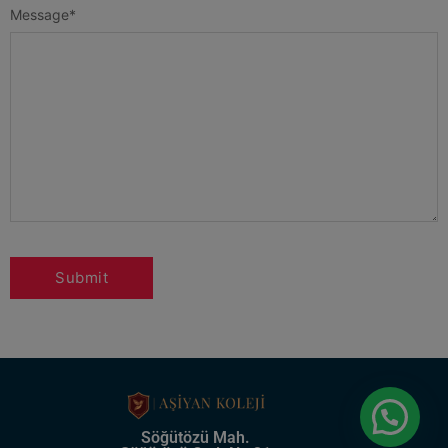
Message
*
Söğütözü Mah.