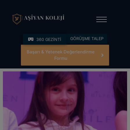
modal-check
GÖRÜŞME TALEP
360 GEZİNTİ
Başarı & Yetenek Değerlendirme
Formu