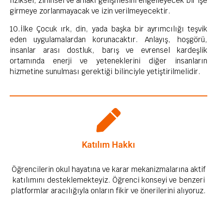
fiziksel, zihinsel ve ahlaki gelişmesini engelleyecek bir işe
girmeye zorlanmayacak ve izin verilmeyecektir.
10.İlke Çocuk ırk, din, yada başka bir ayrımcılığı teşvik
eden uygulamalardan korunacaktır. Anlayış, hoşgörü,
insanlar arası dostluk, barış ve evrensel kardeşlik
ortamında enerji ve yeteneklerini diğer insanların
hizmetine sunulması gerektiği bilinciyle yetiştirilmelidir.
Katılım Hakkı
Öğrencilerin okul hayatına ve karar mekanizmalarına aktif
katılımını desteklemekteyiz. Öğrenci konseyi ve benzeri
platformlar aracılığıyla onların fikir ve önerilerini alıyoruz.