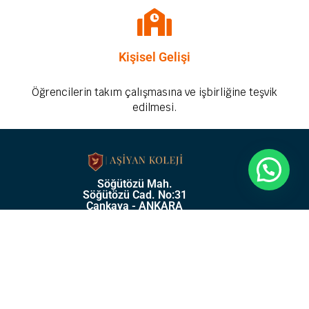
Kişisel Gelişi
Öğrencilerin takım çalışmasına ve işbirliğine teşvik
edilmesi.
Söğütözü Mah.
Söğütözü Cad. No:31
Çankaya - ANKARA
0 (312) 219 57 75