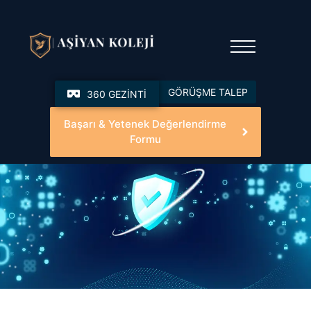
GÖRÜŞME TALEP
360 GEZİNTİ
Başarı & Yetenek Değerlendirme
Formu
Güvenli Okul