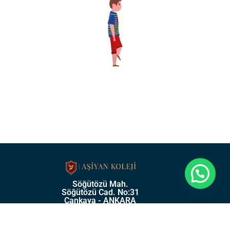
Söğütözü Mah.
Söğütözü Cad. No:31
Çankaya - ANKARA
0 (312) 219 57 75