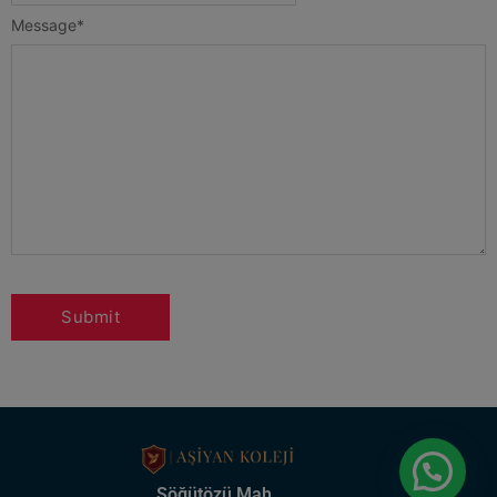
Message
*
Söğütözü Mah.