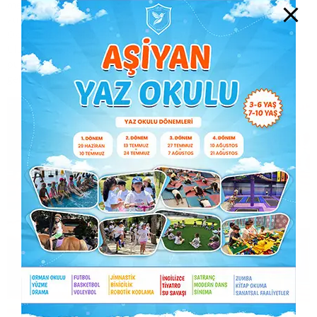
merhaba dilekleri ile 10. Yıl Marşı eşliğinde kepler havaya
atıldı. Dereceleri paylaşan öğrencilerimiz de şöyle sralandı;
Okul Birincisi- Mert Suyadal 98.33 puan Okul İkincisi- Bilgesu
Uluşahin 98.07 puan Okul Üçüncüsü- Zeynep Arça Ilıcak 97.36
puan. Mezunlarımıza başarılarla dolu, mutlu ve sağlıklı bir
gelecek diliyoruz.