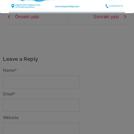
Önceki yazı
Sonraki yazı
Leave a Reply
Name
*
Email
*
Website