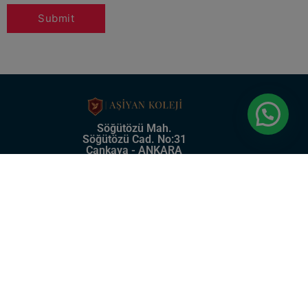
Söğütözü Mah.
Söğütözü Cad. No:31
Çankaya - ANKARA
0 (312) 219 57 75
2024 © Copyright
Morkop