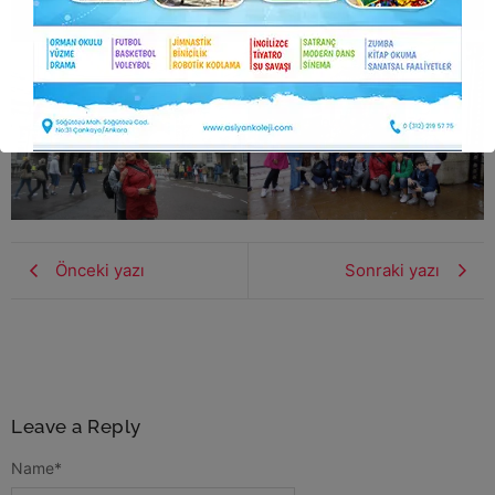
Önceki yazı
Sonraki yazı
Leave a Reply
Name
*