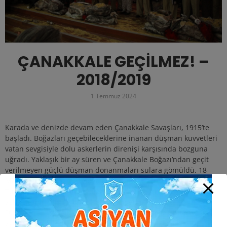
ÇANAKKALE GEÇİLMEZ! –
2018/2019
1 Temmuz 2024
Karada ve denizde devam eden Çanakkale Savaşları, 1915’te
başladı. Boğazları geçebileceklerine inanan düşman kuvvetleri
vatan sevgisiyle dolu askerlerin direnişi karşısında bozguna
uğradı. Yaklaşık bir ay süren ve Çanakkale Boğazı’ndan geçit
verilmeyen güçlü düşman donanmaları sulara gömüldü. 18
Mart 1915’te tamamen sona eren boğaz harbinde çok sayıda
Türk askeri şehit oldu. Mustafa Kemal’in ölmeyi emrettiği Türk
askeri canını dişine takarak bu geçişe izin vermedi.
Dünya tarihine kahramanlık öyküsü olarak geçen bu savaşın
aynı zamanda dünya tarihine yön verdiği bir gerçektir.