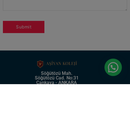
Söğütözü Mah.
Söğütözü Cad. No:31
Çankaya - ANKARA
0 (312) 219 57 75