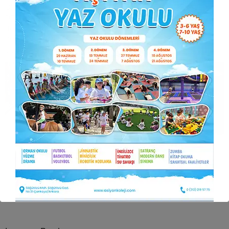
Okulumuzun 7. sınıf öğrenci ve öğretmenleri ÇANAKKALE
DESTANI adlı oratoryo eşliğinde canlandırdıkları olayları bizlere
de yaşattılar.
Büyük zaferimizin yıldönümünü kutlarken, bu uğurda şehit
olanları rahmetle ve saygıyla anıyoruz!..
Önceki yazı
Sonraki yazı