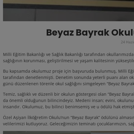
Beyaz Bayrak Okul
24 Hazi
Milli Eğitim Bakanlığı ve Sağlık Bakanlığı tarafından okullarımızda y
sağlığının korunması, geliştirilmesi ve yaşam kalitesinin yükseşt
Bu kapsamda okulumuz proje için başvuruda bulunmuş, Milli Eğitim
tarafından denetlenmişti. Denetim sonunda yeterli puanı alan ok
günü düzenlenen törenle okul sağlığını simgeleyen “Beyaz Bayrak,
Temiz, sağlıklı ve düzenli bir okulun göstergesi olan “Beyaz Bay
da önemli olduğunun bilincindeyiz. Medeni insan; evini, okulunu 
insandır. Okulumuz, bu bilinci benimsemiş ve u ödülü hak etmişt
Özel Aşiyan İlköğretim Okulu’nun “Beyaz Bayrak” ödülünü almasın
velilerimizi kutluyoruz. Geleceğimizin teminatı çocuklarımızın, sa