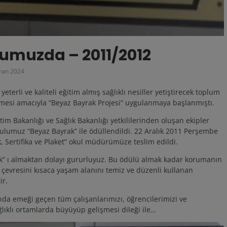
umuzda – 2011/2012
ran 2024
eterli ve kaliteli eğitim almış sağlıklı nesiller yetiştirecek toplum
ilmesi amacıyla “Beyaz Bayrak Projesi” uygulanmaya başlanmıştı.
 Bakanlığı ve Sağlık Bakanlığı yetkililerinden oluşan ekipler
ulumuz “Beyaz Bayrak” ile ödüllendildi. 22 Aralık 2011 Perşembe
 Sertifika ve Plaket” okul müdürümüze teslim edildi.
rak” ı almaktan dolayı gururluyuz. Bu ödülü almak kadar korumanın
çevresini kısaca yaşam alanını temiz ve düzenli kullanan
ir.
da emeği geçen tüm çalışanlarımızı, öğrencilerimizi ve
ğlıklı ortamlarda büyüyüp gelişmesi dileği ile…