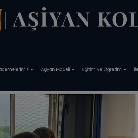
modal-check
ademelerimiz
Aşiyan Modeli
Eğitim Ve Öğretim
İl