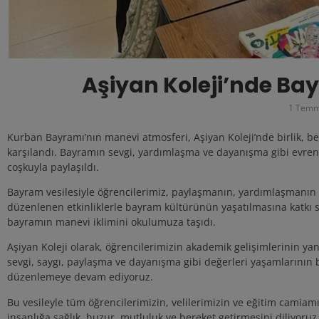
Aşiyan Koleji’nde B
1 Temm
Kurban Bayramı’nın manevi atmosferi, Aşiyan Koleji’nde birlik, be
karşılandı. Bayramın sevgi, yardımlaşma ve dayanışma gibi evrense
coşkuyla paylaşıldı.
Bayram vesilesiyle öğrencilerimiz, paylaşmanın, yardımlaşmanın
düzenlenen etkinliklerle bayram kültürünün yaşatılmasına katkı 
bayramın manevi iklimini okulumuza taşıdı.
Aşiyan Koleji olarak, öğrencilerimizin akademik gelişimlerinin yan
sevgi, saygı, paylaşma ve dayanışma gibi değerleri yaşamlarının bi
düzenlemeye devam ediyoruz.
Bu vesileyle tüm öğrencilerimizin, velilerimizin ve eğitim camia
insanlığa sağlık, huzur, mutluluk ve bereket getirmesini diliyoruz