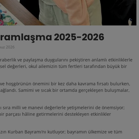
ayramlaşma 2025-2026
uz 2026
raberlik ve paylaşma duygularını pekiştiren anlamlı etkinliklerle
l değerleri, okul ailemizin tüm fertleri tarafından büyük bir
 ve hoşgörünün önemini bir kez daha kavrama fırsatı bulurken,
sağlandı. Samimi ve sıcak bir ortamda gerçekleşen buluşmalar,
ı sıra milli ve manevi değerlerle yetişmelerini de önemsiyor;
r parçası hâline getirmelerini destekleyen etkinlikler
mızın Kurban Bayramı’nı kutluyor; bayramın ülkemize ve tüm
.