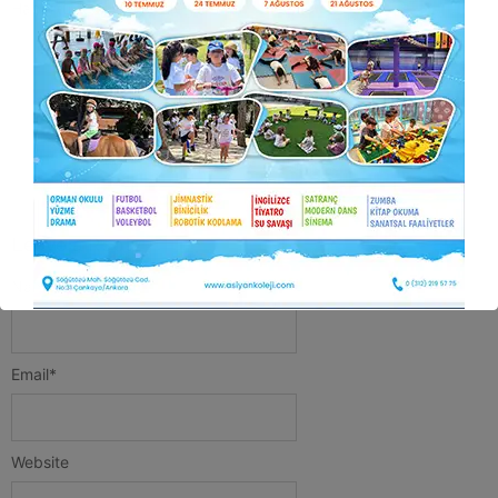
Habertürk Gazetesinde yer aldı.
Önceki yazı
Sonraki yazı
Leave a Reply
Name
*
Email
*
Website