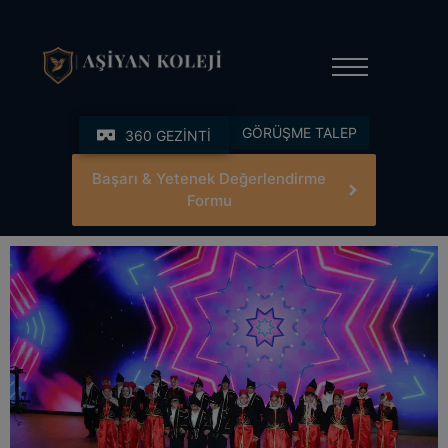
modal-check
GÖRÜŞME TALEP
360 GEZİNTİ
Başarı & Yetenek Değerlendirme
Formu