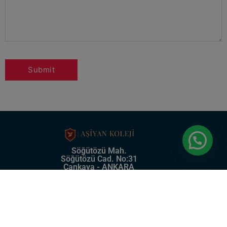
Söğütözü Mah.
Söğütözü Cad. No:31
Çankaya - ANKARA
0 (312) 219 57 75