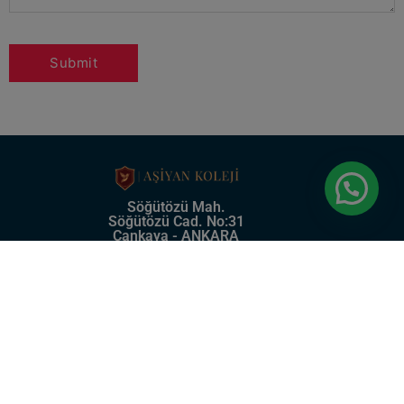
Söğütözü Mah.
Söğütözü Cad. No:31
Çankaya - ANKARA
0 (312) 219 57 75
2024 © Copyright