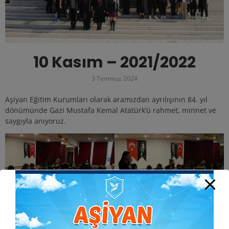
10 Kasım – 2021/2022
3 Temmuz 2024
Aşiyan Eğitim Kurumları olarak aramızdan ayrılışının 84. yıl
dönümünde Gazi Mustafa Kemal Atatürk’ü rahmet, minnet ve
saygıyla anıyoruz.