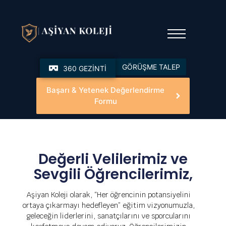
GÖRÜŞME TALEP
360 GEZİNTİ
Başarı & Yetenek Değerlendirme
Formu
Değerli Velilerimiz ve
Sevgili Öğrencilerimiz,
Aşiyan Koleji olarak, “Her öğrencinin potansiyelini
ortaya çıkarmayı hedefleyen” eğitim vizyonumuzla,
geleceğin liderlerini, sanatçılarını ve sporcularını